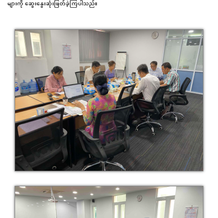
များကို ဆွေးနွေးဆုံးဖြတ်ခဲ့ကြပါသည်။