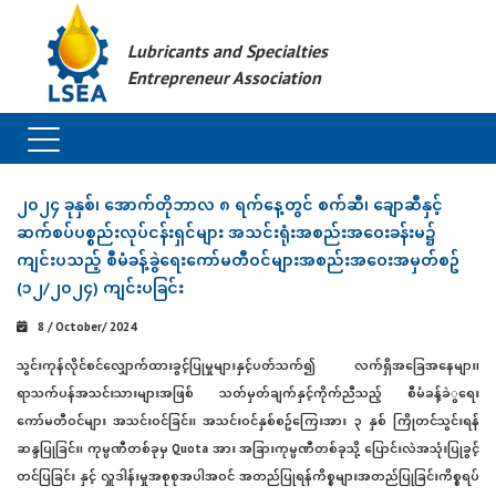
Lubricants and Specialties
Entrepreneur Association
၂၀၂၄ ခုနှစ်၊ အောက်တိုဘာလ ၈ ရက်နေ့တွင် စက်ဆီ၊ ချောဆီနှင့်
ဆက်စပ်ပစ္စည်းလုပ်ငန်းရှင်များ အသင်းရုံးအစည်းအဝေးခန်းမ၌
ကျင်းပသည့် စီမံခန့်ခွဲရေးကော်မတီဝင်များအစည်းအဝေးအမှတ်စဥ်
(၁၂/၂၀၂၄) ကျင်းပခြင်း
8 / October/ 2024
သွင်းကုန်လိုင်စင်လျှောက်ထားခွင့်ပြုမှုများနှင့်ပတ်သက်၍ လက်ရှိအခြေအနေများ၊
ရာသက်ပန်အသင်းသားများအဖြစ် သတ်မှတ်ချက်နှင့်ကိုက်ညီသည့် စီမံခန့်ခဲွရေး
ကော်မတီဝင်များ အသင်းဝင်ခြင်း၊ အသင်းဝင်နှစ်စဥ်ကြေးအား ၃ နှစ် ကြိုတင်သွင်းရန်
ဆန္ဒပြုခြင်း၊ ကုမ္ပဏီတစ်ခုမှ Quota အား အခြားကုမ္ပဏီတစ်ခုသို့ ပြောင်းလဲအသုံးပြုခွင့်
တင်ပြခြင်း နှင့် လှူဒါန်းမှုအစုစုအပါအဝင် အတည်ပြုရန်ကိစ္စများအတည်ပြုခြင်းကိစ္စရပ်