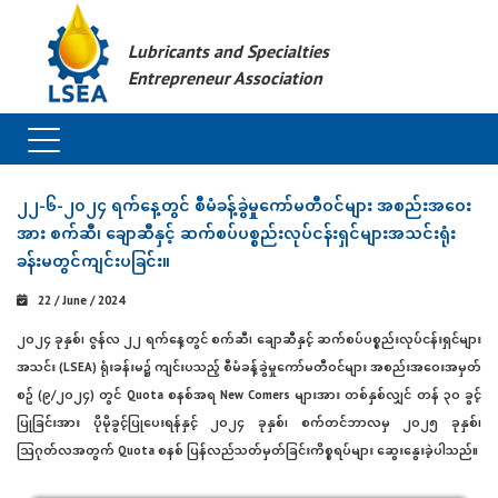
Lubricants and Specialties
Entrepreneur Association
၂၂-၆-၂၀၂၄ ရက်နေ့တွင် စီမံခန့်ခွဲမှုကော်မတီဝင်များ အစည်းအဝေး
အား စက်ဆီ၊ ချောဆီနှင့် ဆက်စပ်ပစ္စည်းလုပ်ငန်းရှင်များအသင်းရုံး
ခန်းမတွင်ကျင်းပခြင်း။
22 / June / 2024
၂၀၂၄ ခုနှစ်၊ ဇွန်လ ၂၂ ရက်နေ့တွင် စက်ဆီ၊ ချောဆီနှင့် ဆက်စပ်ပစ္စည်းလုပ်ငန်းရှင်များ
အသင်း (LSEA) ရုံးခန်းမ၌ ကျင်းပသည့် စီမံခန့်ခွဲမှုကော်မတီဝင်များ အစည်းအဝေးအမှတ်
စဥ် (၉/၂၀၂၄) တွင် Quota စနစ်အရ New Comers များအား တစ်နှစ်လျှင် တန် ၃၀ ခွင့်
ပြုခြင်းအား ပိုမိုခွင့်ပြုပေးရန်နှင့် ၂၀၂၄ ခုနှစ်၊ စက်တင်ဘာလမှ ၂၀၂၅ ခုနှစ်၊
ဩဂုတ်လအတွက် Quota စနစ် ပြန်လည်သတ်မှတ်ခြင်းကိစ္စရပ်များ ဆွေးနွေးခဲ့ပါသည်။