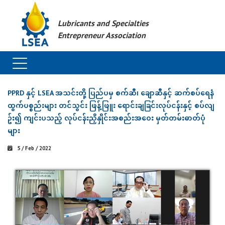
Lubricants and Specialties
Entrepreneur Association
PPRD နှင့် LSEA အသင်းတို့ ပြည်ပမှ စက်ဆီ၊ ချောဆီနှင့် ဆက်စပ်ရေနံ
ထွက်ပစ္စည်းများ တင်သွင်း ဖြန့်ဖြူး ရောင်းချခြင်းလုပ်ငန်းနှင့် စပ်လျ
ဥ်း၍ ကျင်းပသည့် လုပ်ငန်းညှိနှိုင်းအစည်းအဝေး မှတ်တမ်းဓာတ်ပုံ
များ
5 / Feb / 2022