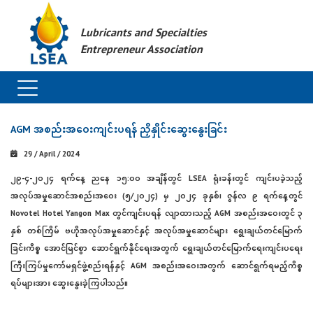
Lubricants and Specialties
Entrepreneur Association
AGM အစည်းအဝေးကျင်းပရန် ညှိနှိုင်းဆွေးနွေးခြင်း
29 / April / 2024
၂၉-၄-၂၀၂၄ ရက်နေ့ ညနေ ၁၅:၀၀ အချိန်တွင် LSEA ရုံးခန်းတွင် ကျင်းပခဲ့သည့်
အလုပ်အမှုဆောင်အစည်းအဝေး (၅/၂၀၂၄) မှ ၂၀၂၄ ခုနှစ်၊ ဇွန်လ ၉ ရက်နေ့တွင်
Novotel Hotel Yangon Max တွင်ကျင်းပရန် လျာထားသည့် AGM အစည်းအဝေးတွင် ၃
နှစ် တစ်ကြိမ် ဗဟိုအလုပ်အမှုဆောင်နှင့် အလုပ်အမှုဆောင်များ ရွေးချယ်တင်မြောက်
ခြင်းကိစ္စ အောင်မြင်စွာ ဆောင်ရွက်နိုင်ရေးအတွက် ရွေးချယ်တင်မြောက်ရေးကျင်းပရေး
ကြီးကြပ်မှုကော်မရှင်ဖွဲ့စည်းရန်နှင့် AGM အစည်းအဝေးအတွက် ဆောင်ရွက်ရမည့်ကိစ္စ
ရပ်များအား ဆွေးနွေးခဲ့ကြပါသည်။